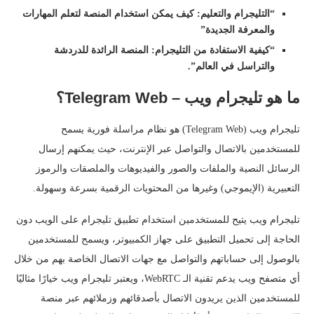
“التليجرام والتعليم: كيف يمكن استخدام المنصة لتعلم المهارات
والمعرفة الجديدة”
“كيفية الاستفادة من التليجرام: المنصة الرائدة للدردشة
والتراسل في العالم”.
ما هو تليجرام ويب – Telegram Web؟
تليجرام ويب (Telegram Web) هو نظام مراسلة فورية يسمح
للمستخدمين بالاتصال والتواصل عبر الإنترنت، حيث يمكنهم إرسال
الرسائل النصية والملفات والصور والفيديوهات والملصقات والرموز
التعبيرية (الإيموجي) وغيرها من المحتويات الرقمية بسرعة وسهولة.
تليجرام ويب يتيح للمستخدمين استخدام تطبيق تليجرام على الويب دون
الحاجة إلى تحميل التطبيق على جهاز الكمبيوتر، ويسمح للمستخدمين
بالوصول إلى حساباتهم والتواصل مع جهات الاتصال الخاصة بهم من خلال
أي متصفح ويب يدعم تقنية الـ WebRTC، ويعتبر تليجرام ويب خيارًا مثاليًا
للمستخدمين الذين يريدون الاتصال بأصدقائهم وزملائهم عبر منصة