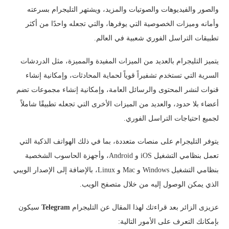
والصور والفيديوهات والصوتيات والمزيد، ويشتهر التليجرام بسرعته
وأمانه وميزات الخصوصية التي يوفرها، والتي تجعله واحدًا من أكثر
تطبيقات التراسل الفوري شعبية في العالم.
يتميز التليجرام بالعديد من الميزات المفيدة والمميزة، مثل الدردشات
السرية التي تستخدم تشفيراً قوياً لحماية المحادثات، وإمكانية إنشاء
قنوات لنشر المحتوى والرسائل العامة، وإمكانية إنشاء مجموعات تضم
أعضاء بلا حدود، والعديد من الميزات الأخرى التي تجعله تطبيقًا شاملاً
لجميع احتياجات التراسل الفوري.
يتوفر التليجرام على منصات متعددة، بما في ذلك الهواتف الذكية التي
تعمل بنظامي التشغيل iOS و Android، وأجهزة الحاسوب الشخصية
بنظامي التشغيل Windows و Mac و Linux، بالإضافة إلى الإصدار الويبي
الذي يمكن الوصول إليه من خلال متصفح الويب.
عزيزى الزائر بعد قراءتك لهذا المقال عن التليجرام
Telegram
سيكون
بإمكانك التعرف على الأمور التالية: