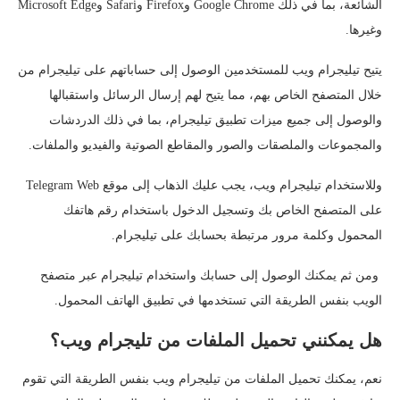
الشائعة، بما في ذلك Google Chrome وFirefox وSafari وMicrosoft Edge
وغيرها.
يتيح تيليجرام ويب للمستخدمين الوصول إلى حساباتهم على تيليجرام من
خلال المتصفح الخاص بهم، مما يتيح لهم إرسال الرسائل واستقبالها
والوصول إلى جميع ميزات تطبيق تيليجرام، بما في ذلك الدردشات
والمجموعات والملصقات والصور والمقاطع الصوتية والفيديو والملفات.
وللاستخدام تيليجرام ويب، يجب عليك الذهاب إلى موقع Telegram Web
على المتصفح الخاص بك وتسجيل الدخول باستخدام رقم هاتفك
المحمول وكلمة مرور مرتبطة بحسابك على تيليجرام.
ومن ثم يمكنك الوصول إلى حسابك واستخدام تيليجرام عبر متصفح
الويب بنفس الطريقة التي تستخدمها في تطبيق الهاتف المحمول.
هل يمكنني تحميل الملفات من تليجرام ويب؟
نعم، يمكنك تحميل الملفات من تيليجرام ويب بنفس الطريقة التي تقوم