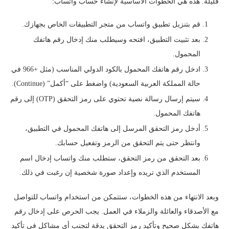
قليلة. هذه هي الخطوات الأساسية لإنشاء حساب واتساب:
قم بتنزيل تطبيق واتساب من متجر التطبيقات الخاص بجهازك.
بعد تثبيت التطبيق، افتحه وسيطلب منك إدخال رقم هاتفك
المحمول.
ادخل رقم هاتفك المحمول بالكود الدولي المناسب (مثل +966 في
حالة المملكة العربية السعودية) واضغط على “أكمل” (Continue).
سيتم إرسال رسالة نصية تحتوي على رمز التحقق (OTP) إلى رقم
هاتفك المحمول.
أدخل رمز التحقق المرسل إلى هاتفك المحمول في التطبيق،
وانتظر حتى يتم التحقق من الرمز وتفعيل حسابك.
بعد التحقق من رمز التحقق، ستطلب منك واتساب إدخال اسم
المستخدم الذي تريده وإعداد صورة شخصية إن رغبت في ذلك.
وبعد الانتهاء من هذه الخطوات، ستتمكن من استخدام واتساب للتواصل
مع الأصدقاء والعائلة والزملاء في العمل. يجب الحرص على إدخال رقم
هاتفك بشكل صحيح وتأكيد رمز التحقق بدقة لتجنب أي مشاكل في تأكيد