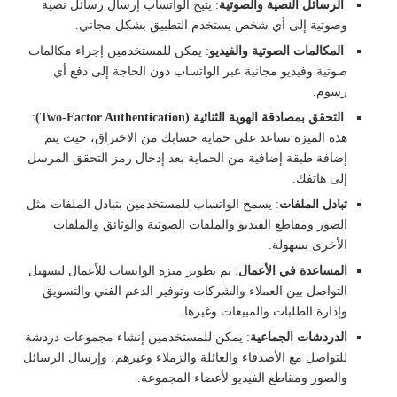
الرسائل النصية والصوتية
: يتيح الواتساب إرسال رسائل نصية
وصوتية إلى أي شخص يستخدم التطبيق بشكل مجاني.
المكالمات الصوتية والفيديو
: يمكن للمستخدمين إجراء مكالمات
صوتية وفيديو مجانية عبر الواتساب دون الحاجة إلى دفع أي
رسوم.
التحقق بمصادقة الهوية الثنائية (Two-Factor Authentication)
:
هذه الميزة تساعد على حماية حسابك من الاختراق، حيث يتم
إضافة طبقة إضافية من الحماية بعد إدخال رمز التحقق المرسل
إلى هاتفك.
تبادل الملفات
: يسمح الواتساب للمستخدمين بتبادل الملفات مثل
الصور ومقاطع الفيديو والملفات الصوتية والوثائق والملفات
الأخرى بسهولة.
المساعدة في الأعمال
: تم تطوير ميزة الواتساب للأعمال لتسهيل
التواصل بين العملاء والشركات وتوفير الدعم الفني والتسويق
وإدارة الطلبات والمبيعات وغيرها.
الدردشات الجماعية
: يمكن للمستخدمين إنشاء مجموعات دردشة
للتواصل مع الأصدقاء والعائلة والزملاء وغيرهم، وإرسال الرسائل
والصور ومقاطع الفيديو لأعضاء المجموعة.