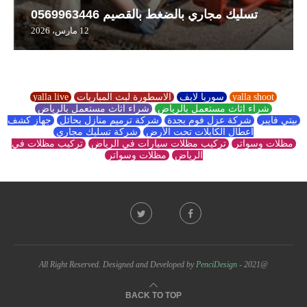
تسليك مجاري بالضغط بالقصيم 0569963446
12 مارس، 2026
yalla shoot
سوريا لايف
الاسطورة لبث المباريات
yalla live
شراء اثاث مستعمل بالرياض
شراء اثاث مستعمل بالرياض
بيتي فايبر
شركة عزل فوم بجدة
شركة ترميم منازل بحائل
جهاز كشف
اعطال الكابلات تحت الأرض
شركة تسليك مجاري
مظلات وسواتر
تركيب مظلات سيارات في الرياض
تركيب مظلات في
الرياض
مظلات وسواتر
PenciDesign
@2021 - All Right Reserved. Designed and Developed by
BACK TO TOP