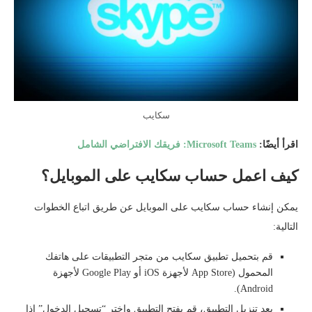
سكايب
اقرأ أيضًا:
Microsoft Teams: فريقك الافتراضي الشامل
كيف اعمل حساب سكايب على الموبايل؟
يمكن إنشاء حساب سكايب على الموبايل عن طريق اتباع الخطوات
التالية:
قم بتحميل تطبيق سكايب من متجر التطبيقات على هاتفك
المحمول (App Store لأجهزة iOS أو Google Play لأجهزة
Android).
بعد تنزيل التطبيق، قم بفتح التطبيق واختر “تسجيل الدخول” إذا