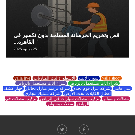
قص وتخريم الخرسانة المسلحة بدون تكسير في
القاهرة...
25 يوليو، 2025
yalla shoot
سوريا لايف
الاسطورة لبث المباريات
yalla live
شراء اثاث مستعمل بالرياض
شراء اثاث مستعمل بالرياض
بيتي فايبر
شركة عزل فوم بجدة
شركة ترميم منازل بحائل
جهاز كشف
اعطال الكابلات تحت الأرض
شركة تسليك مجاري
مظلات وسواتر
تركيب مظلات سيارات في الرياض
تركيب مظلات في
الرياض
مظلات وسواتر