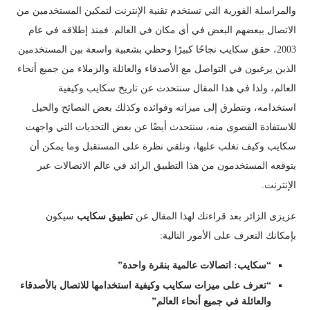
والمراسلة الفورية التي تستخدم تقنية الإنترنت لتمكين المستخدمين من
الاتصال ببعضهم البعض في أي مكان في العالم. فمنذ إطلاقه في عام
2003، حقق سكايب نجاحًا كبيرًا وحظي بشعبية واسعة بين المستخدمين
الذين يرغبون في التواصل مع الأصدقاء والعائلة والزملاء من جميع أنحاء
العالم، ولذا في هذا المقال سنتحدث عن تاريخ سكايب وكيفية
استخدامه، ونتطرق إلى ميزاته وفوائده وكذلك بعض النصائح والحيل
للاستفادة القصوى منه، سنتحدث أيضًا عن بعض التحديات التي واجهت
سكايب وكيف تغلب عليها، ونلقي نظرة على المستقبل وما يمكن أن
يتوقعه المستخدمون من هذا التطبيق الرائد في عالم الاتصالات عبر
الإنترنت.
عزيزى الزائر بعد قراءتك لهذا المقال عن
تطبيق سكايب
سيكون
بإمكانك التعرف على الأمور التالية:
“سكايب: اتصالات عالمية بنقرة واحدة”
“تعرف على ميزات سكايب وكيفية استخدامها للاتصال بالأصدقاء
والعائلة في جميع أنحاء العالم”