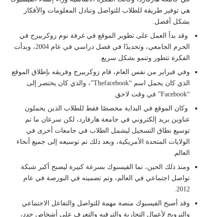
هي توفير طريقة للطلاب للتواصل وتبادل المعلومات والأفكار
بشكل أفضل.
وقد بدأ العمل على تطوير الموقع في غرفة نوم زوكربيرج في
الحرم الجامعي، وتحديدًا في فصل دراسي في عام 2004، وبدأت
الفكرة تتطور وتنمو بشكل سريع.
وفي فبراير من نفس العام، قام زوكربيرج وفريقه بإطلاق الموقع
الذي كان يحمل اسم “Thefacebook”، والذي كان يختصر إلى
“Facebook” في وقت لاحق.
وكان الموقع في البداية مخصصًا فقط للطلاب الذين يحملون
عناوين بريد إلكتروني في جامعة هارفارد، لكن سرعان ما تم
توسيع نطاق التسجيل ليشمل الطلاب في جامعات أخرى في
الولايات المتحدة الأمريكية، وبعد ذلك تم توسيعه إلى جميع أنحاء
العالم.
ومنذ ذلك الحين، نما الفيسبوك بسرعة كبيرة ليصبح أكبر شبكة
تواصل اجتماعي في العالم، وتم تضمينه في البورصة في عام
2012.
وقد أصبح الفيسبوك منصة مهمة للتواصل والتفاعل الاجتماعي
والترويج لأعمال التجارية والترفيه والتعرف على أشخاص جدد،