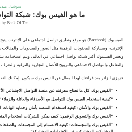
سوشيال ميديا
ما هو الفيس بوك: شبكة التوا
n by
Bank Of Tec
الفيسبوك (Facebook) هو موقع وتطبيق تواصل اجتماعي على ال
الإنترنت، ومشاركة المحتويات الرقمية مثل الصور والفيديوهات والمقالات وا
ويعتبر الفيسبوك أكبر شبكة تواصل اجتماعي في العالم، ويتم استخدامه ب
والتفاعل والتواصل الاجتماعي والترويج للأعمال التجارية والترفيه والتع
عزيزى الزائر بعد قراءتك لهذا المقال عن الفيس بوك سيكون بإمكانك التعرف
“الفيس بوك: كل ما تحتاج معرفته عن منصة التواصل الاجتماعي الأك
“كيفية استخدام الفيس بوك للتواصل مع الأصدقاء والعائلة والزملاء”
“الفيس بوك والأمان: كيفية استخدام المنصة بأمان وحماية البيانات 
“الفيس بوك والتسويق الرقمي: كيف يمكن للشركات استخدام المنص
“الفيس بوك والمجتمعات: كيفية الانضمام إلى المجتمعات والصفحا
المشاركين المشتركين في الاهتمامات المشتركة”