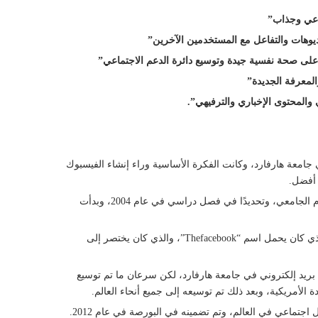
داعي وجذاب”
ديوهات والتفاعل مع المستخدمين الآخرين”
لى صحة نفسية جيدة وتوسيع دائرة الدعم الاجتماعي”
لمعرفة الجديدة”
 والمحتوى الإخباري والترفيهي”.
بيرج وزملائه في جامعة هارفارد، وكانت الفكرة الأساسية وراء إنشاء الفيسبوك
 أفضل.
وقد بدأ العمل على تطوير الموقع في غرفة نوم زوكربيرج في الحرم الجامعي، وتحديدًا في فصل دراسي في عام 2004، وبدأت
وفي فبراير من نفس العام، قام زوكربيرج وفريقه بإطلاق الموقع الذي كان يحمل اسم “Thefacebook”، والذي كان يختصر إلى
بريد إلكتروني في جامعة هارفارد، لكن سرعان ما تم توسيع
لأمريكية، وبعد ذلك تم توسيعه إلى جميع أنحاء العالم.
جتماعي في العالم، وتم تضمينه في البورصة في عام 2012.