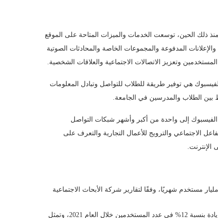
مة، ومنذ ذلك الحين، توسعت الخدمات والميزات المتاحة على الموقع
Facebook Marketp” للتجارة الإلكترونية والإعلانات المدفوعة والمجموعات الخاصة والمحادثات الصوتية
المستخدمين وتعزيز الاتصالات الاجتماعية والعلاقات الشخصية.
ة وراء إنشاء الفيسبوك هي توفير طريقة للطلاب للتواصل وتبادل المعلومات
 بين الطلاب والمدرسين في الجامعة.
 الفيسبوك إلى واحدة من أكبر وأشهر شبكات التواصل
اعل الاجتماعي والترويج للأعمال التجارية والتعرف على
 الإنترنت.
ى نهاية عام 2021، يقدر عدد مستخدمي فيسبوك عالميًا بنحو 2.91 مليار مستخدم شهريًا، وفقًا لتقارير شركة الأبحاث الاجتماعية
ويتزايد عدد مستخدمي فيسبوك بشكل مستمر، حيث سجل الموقع زيادة بنسبة 12% في عدد المستخدمين خلال العام 2021، وتمثل