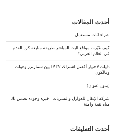
أحدث المقالات
شراء اثاث مستعمل
كيف غيّرت مواقع البث المباشر طريقة متابعة كرة القدم
في العالم العربي؟
دليلك لاختيار أفضل اشتراك IPTV بين سمارترز وهولك
وفالكون
(بدون عنوان)
شركة الإتقان للعوازل والتسربات– خبرة وجودة تضمن لك
مياه نقية وآمنة
أحدث التعليقات