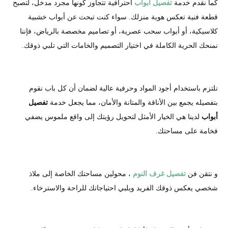
كما نقدم خدمة
تفصيل أبواب
احترافية تتجاوز كونها مجرد مدخل، لتصبح
قطعة فنية تعكس هوية منزلك. سواء كنت تبحث عن أبواب خشبية
كلاسيكية، أو أبواب سحب عصرية، أو تصاميم مخصصة بالرياض، فإننا
نمنحك الحرية الكاملة في اختيار التصميم والخامات التي تلبي ذوقك.
نلتزم باستخدام أجود المواد وحرفية عالية لضمان أن كل باب نقوم
بتفصيله يجمع بين الأناقة والمتانة والأمان، مما يجعل خدمة
تفصيل
أبواب
لدينا هي الخيار الأمثل لتحويل رؤيتك إلى واقع ملموس يضفي
فخامة على مساحتك.
و نتقن فن
تفصيل غرف النوم
، محولين مساحتك الخاصة إلى ملاذ
شخصي يعكس ذوقك الفريد ويلبي احتياجاتك للراحة والاسترخاء.